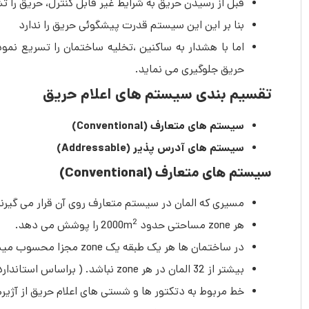
قبل از رسیدن حریق به شرایط غیر قابل کنترل، حریق را ت
بنا بر این این سیستم قدرت پیشگوئی حریق را ندارد
اما با هشدار به ساکنین ،تخلیه ساختمان را تسریع نمو
حریق جلوگیری می نماید.
تقسیم بندی سیستم های اعلام حریق
سیستم های متعارف (Conventional)
سیستم های آدرس پذیر (Addressable)
سیستم های متعارف
(Conventional)
مسیری که المان در سیستم متعارف روی آن قرار می گیرند را Zone می گویند که دارای ویژگی های زیر می
2
هر zone مساحتی حدود 2000m
را پوشش می دهد.
در ساختمان ها هر یک طبقه یک zone مجزا محسوب میشود مگر اینکه مساحت طبقات کمتر از 300m
بیشتر از 32 المان در هر zone نباشد. ( براساس استاندارد های مختلف متفاوت می باشد.)
خط مربوط به دتکتور ها و شستی های اعلام حریق از آژیر