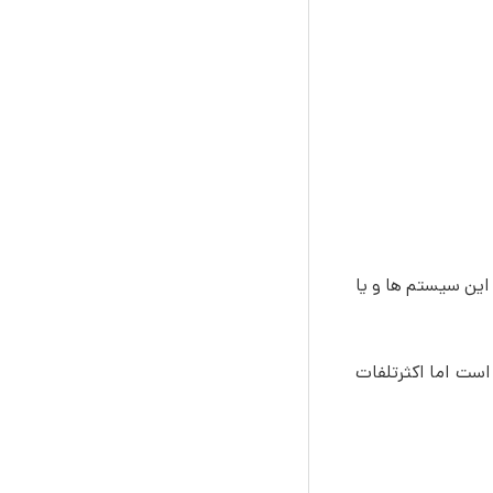
این سیستم ها و یا
تاق خواب و ٧%در اتاق و سالن رخ داده است اما اکثرتلفات