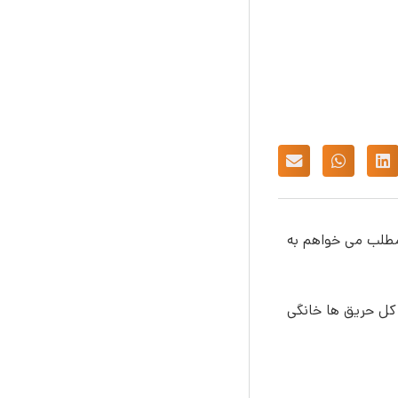
مطلب می خواهم به
دو دسته نقسیم می شوند. حریق های شعله ور (FLAME FIRE)،حریق های دودزا (SMOKE FIRE) که بیش از ٨٠ % کل حریق ها خانگی