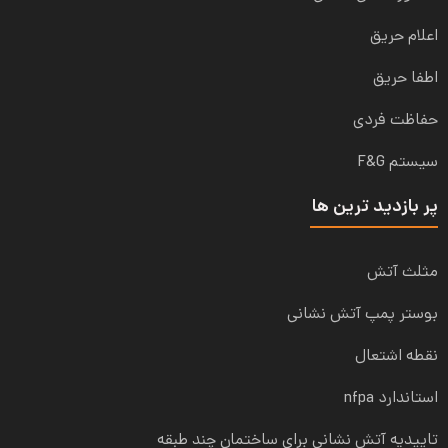
اعلام حریق
اطفا حریق
حفاظت فردی
سیستم F&G
پر بازدید ترین ها
مثلث آتش
بوستر پمپ آتش نشانی
نقطه اشتعال
استاندارد nfpa
تاییدیه آتش نشانی برای ساختمان چند طبقه