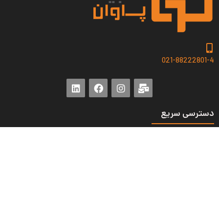
021-88222801-4
دسترسی سریع
صفحه اصلی
وبلاگ
پروژه ها
درباره ما