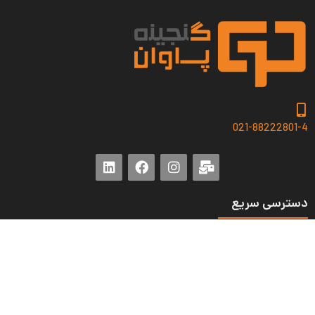
021-88222801-4
دسترسی سریع
صفحه اصلی
وبلاگ
پروژه ها