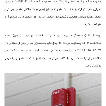
همان‌طور که در قسمت قبل اشاره کردیم، مطابق با استاندارد NFPA 72 فلاشرهای
دیواری باید در ارتفاع 2 تا 2.5 متری از سطح زمین و 15 سانتی متر پایین تر از
سقف نصب شوند. همچنین فلاشرهای سقفی نباید روی سقف‌هایی بلندتر از 9
متر نصب شوند.
درجه کندلا (Candela) معیاری برای سنجش شدت نور مرئی (لومن) است.
استاندارد NFPA پیشنهاد می‌کند که چراغ‌های چشمک‌زن دارای یکی از مقادیر 15،
75، 95، 98 یا 110 کندلا باشند تا پوششی مناسب ایجاد شود. مثلاً، یک فلاشر
اعلام حریق با شدت نور 15 کندلا می‌تواند یک اتاق 6 در 6 متری را به‌خوبی
پوشش دهد.