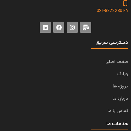
021-88222801-4
دسترسی سریع
صفحه اصلی
وبلاگ
پروژه ها
درباره ما
تماس با ما
خدمات ما