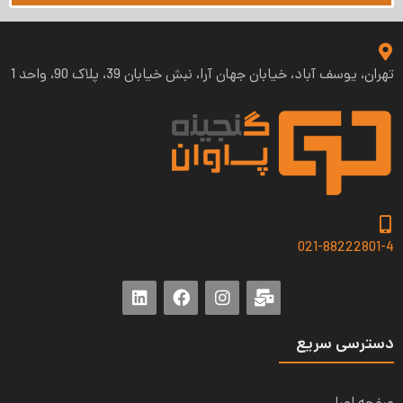
تهران، یوسف آباد، خیابان جهان آرا، نبش خیابان 39، پلاک 90، واحد 1
021-88222801-4
دسترسی سریع