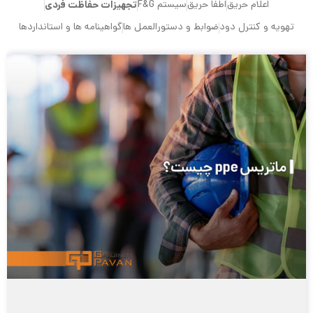
اعلام حریق
اطفا حریق
سیستم F&G
تجهیزات حفاظت فردی
تهویه و کنترل دود
ضوابط و دستورالعمل ها
گواهینامه ها و استانداردها