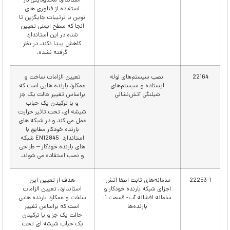
استاندارد محدودیتی در
استفاده از فناوری های
نوین یا ترتیبات جایگزین تا
آنجا که سطح ایمنی تعیین
شده در این استاندارد
کاهش پیدا نکند، در نظر
گرفته نشده.
22164
نصب سیستم‌های لوله‌
تعیین الزامات ساخت و
ایستاده و سیستم‌های
عمکلرد بارنده هایی است که
شیلنگی آتش‌نشانی
براساس تغییر حالت یک جز
و یا ترکیدن یک حباب
شیشه ای، تحت تاثیر حرارت
عمل می کند و در شبکه های
بارنده خودکار مطابق با
استاندارد EN12845 شبکه
های بارنده خودکار – طراحی
و نصب استفاده می شوند.
22253-1
سامانه‌های ثابت اطفا آتش-
هدف از تعیین این
اجزای شبکه بارنده خودکار و
استاندارد، تعیین الزامات
سامانه افشانه آب- قسمت 1:
ساخت و عمکلرد بارنده هایی
بارنده‌ها
است که براساس تغییر
حالت یک جز و یا ترکیدن
یک حباب شیشه ای تحت