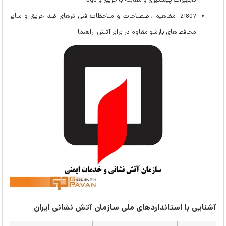
تجهیزات پیشگیری و مقابله با حریق و دود
21807- مفاهیم ،اصطلاحات و ملاحظات فنی درهای ضد حریق و سایر
محافظ های بازشو مقاوم در برابر آتش -راهنما
آشنایی با استانداردهای ملی سازمان آتش نشانی ایران