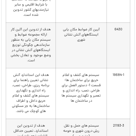
با شرایط اقلیمی و سایر
نیازمندیهای كشور تدوین
شده است.
6430
آیین کار ضوابط مکان یابی
هدف از تدوین این آئین کار
ایستگاههای آتش نشانی
ارائه مجموعه ضوابط و
شهری
سیستم مکان یابی به منظور
سازماندهی چگونگی توزیع
ایستگاههای آتش نشانی در
وضع موجود و تعادل بخشی
است.
19684-1
سیستم های کشف و اعلام
هدف این استاندارد آتش
حریق برای ساختمان ها-
نشانی تعیین راهنما برای
قسمت 1- دستور العمل برای
برنامه ریزی، طراحی، نصب،
طراحی ،نصب ،راه اندازی و
راه اندازی و نگهداری
تعمیر و نگهداری سیستم ها
سیستم های کشف و اعلام
در ساختمان ها
حریق داخل و اطراف
ساختمان‌ها به جز مسکونی
های کوچک می باشد.
21193-3
سیستم های حمل و نقل
هدف از تدوین این
ریلی درون شهری و حومه
استاندارد، تعیین حداقل