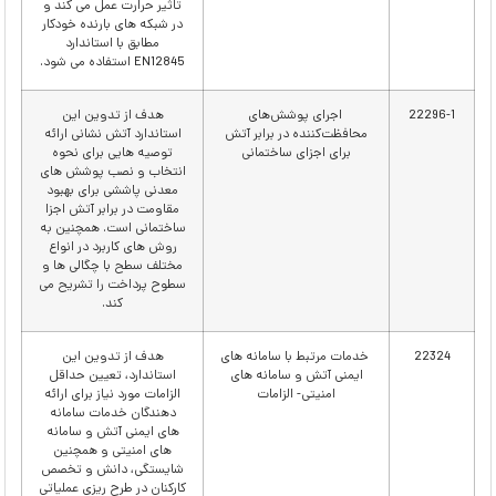
تاثیر حرارت عمل می کند و
در شبکه های بارنده خودکار
مطابق با استاندارد
EN12845 استفاده می شود.
22296-1
اجرای پوشش‌های
هدف از تدوین این
محافظت‌کننده در برابر آتش
استاندارد آتش نشانی ارائه
برای اجزای ساختمانی
توصیه هایی برای نحوه
انتخاب و نصب پوشش های
معدنی پاششی برای بهبود
مقاومت در برابر آتش اجزا
ساختمانی است. همچنین به
روش های کاربرد در انواع
مختلف سطح با چگالی ها و
سطوح پرداخت را تشریح می
کند.
22324
خدمات مرتبط با سامانه ­های
هدف از تدوین این
ایمنی آتش و سامانه­ های
استاندارد، تعیین حداقل
امنیتی- الزامات
الزامات مورد نیاز برای ارائه
دهندگان خدمات سامانه
های ایمنی آتش و سامانه
های امنیتی و همچنین
شایستگی، دانش و تخصص
کارکنان در طرح ریزی عملیاتی