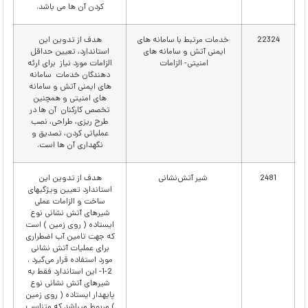
کردن آن ها می باشد.
22324
خدمات مرتبط با سامانه ­های
هدف از تدوین این
ایمنی آتش و سامانه­ های
استاندارد، تعیین حداقل
امنیتی- الزامات
الزامات مورد نیاز برای ارئه
دهندگان خدمات سامانه
های ایمنی آتش و سامانه
های امنیتی و همچنین
تخصص کارکنان آن ها در
طرح ریزی، طراحی، نصب
عملیاتی کردن، تصدیق و
نگهداری آن ها است.
2481
شیر آتش‌نشانی
هدف از تدوین این
استاندارد تعیین ویژگیهای
ساخت و الزامات عملی
شیرهای آتش نشانی نوع
ایستاده ( روی زمین ) است
كه جهت تامین آب اضطراری
برای عملیات آتش نشانی
مورد استفاده قرار می‌گیرد .
1-2- این استاندارد فقط به
شیرهای آتش نشانی نوع
پایه‏دار ایستاده ( روی زمین
) مربوط میباشد كه متناسب