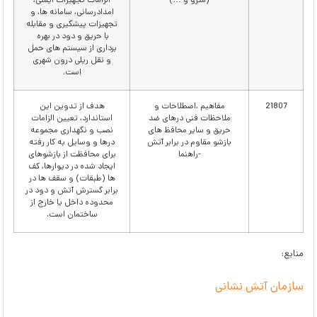
(مترو و …)
الزامات تجهیزات ایمنی،
امدادرسانی، سامانه ها، و
تجهیزات پیشگیری و مقابله
با حریق و دود در بهره
برداری از سیستم های حمل
و نقل ریلی درون شهری
است.
21807
مفاهیم ،اصطلاحات و
هدف از تدوین این
ملاحظات فنی درهای ضد
استاندارد، تعیین الزامات
حریق و سایر محافظ های
نصب و نگهداری مجموعه
بازشو مقاوم در برابر آتش
درها و وسایل به کار رفته
-راهنما
برای محافظت از بازشوهای
ایجاد شده در دیوارها، کف
ها (طبقات) و سقف ها در
برابر گسترش آتش و دود در
محدوده داخل یا خارج از
ساختمان است.
منابع:
سازمان آتش نشانی