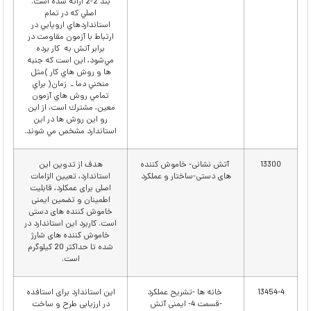
ﺑﻨﺪ 2-2 اراﺋﻪ ﺷﺪه اﺳﺖ.
اﺻﻠﻲ ﻛﻪ در ﺗﻤﺎم
اﺳﺘﺎﻧﺪاردﻫﺎي اروﭘﺎﻳﻲ در
ارﺗﺒﺎط ﺑﺎ آزﻣﻮن ﻣﻘﺎوﻣﺖ در
ﺑﺮاﺑﺮ آﺗﺶ ﺑﻪ ﻛﺎر ﺑﺮده
ﻣﻲﺷﻮد، اﻳﻦ اﺳﺖ ﻛﻪ ﺟﻨﺒﻪ
ﻫﺎ و روش ﻫﺎي ﻛﺎر )ﻣﺜﻞ
ﻣﻨﺤﻨﻲ دﻣﺎ ـ زﻣﺎن( ﺑﺮاي
ﺗﻤﺎﻣﻲ روش ﻫﺎي آزﻣﻮن
ﻣﻌﻴﻦ، ﻣﺸﺘﺮك اﺳﺖ، از اﻳﻦ
رو اﻳﻦ روش ﻫﺎ در اﻳﻦ
اﺳﺘﺎﻧﺪارد ﻣﺸﺨﺺ ﻣﻲ ﺷﻮﻧﺪ.
13300
آتش نشانی- خاموش کننده
هدف از تدوین این
های دستی-ساختار و عملکرد
استاندارد، تعیین الزامات
اصلی برای عمکلرد، قابلیت
اطمینان و تضمین ایمنی
خاموش کننده های دستی
است. کاربرد این استاندارد در
خاموش کننده های شارژ
شده تا حداکثر 20 کیلوگرم
است.
13454-4
خانه ها -تشریح عملکرد
این استاندارد برای استافده
-قسمت 4- ایمنی آتش
در ارزیابی طرح و ساخت