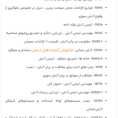
10941- خودرو-الزامات مخزن سوخت بنزین _ دیزل در خصوص جلوگیری از
وقوع آتش سوزی
11024- ایمنی آتش-واژه نامه
11043- مهندسی ایمنی آتش _ ارزیابی ،تائید و تصدیق روشهای محاسبه
12055-1- مقاومت در برابر آتش _ قسمت 1- الزامات عمومی
خاموش کننده های دستی
13300- آتش نشانی-
-ساختار و عملکرد
13454-4- خانه ها -تشریح عملکرد _ ایمنی آتش
14119- پمپ های ثابت برای حفاظت در برابر آتش – نصب
18043- حفاظت از سوابق در برابر آتش سوزی
18175- مهندسی ایمنی آتش – اصول کلی
20925-1- مهندسی ایمنی آتش – ارزیابی ریسک آتش
22164- نصب سیستم‌های لوله‌ ایستاده و سیستم‌های شیلنگی
آتش‌نشانی
22253-1- سامانه‌های ثابت اطفا آتش- اجزای شبکه بارنده خودکار و