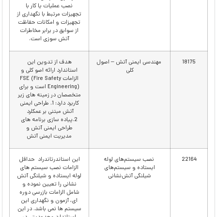
نصب عملیات یا کار با
تجهیزات مرتبط با نگهداری از
تجهیزات و امکانات حفاظت
از سوابق در برابر مخاطرات
آتش سوزی است.
18175
مهندسی ایمنی آتش – اصول
هدف از تدوین این
کلی
استاندارد ارائه اصو کلی و
الزامات FSE (Fire Safety
Engineering) است و برای
متخصصان در زمینه های زیر
کاربرد دارد: 1. طراحی ایمنی
آتش مبتنی بر عمکلرد
2.پیاده سازی برنامه های
طراحی ایمنی آتش و
مدیریت ایمنی آتش
22164
نصب سیستم‌های لوله‌
این استاندرتاندراد حداقل
ایستاده و سیستم‌های
الزامات نصب سیستم های
شیلنگی آتش‌نشانی
لوله ایستاده و شیلنگی آتش
نشانی را تعیین نموده و
شامل الزامات بازرسی دوره
ای، آزمون و نگهداری این
سیستم ها نمی باشد. در این