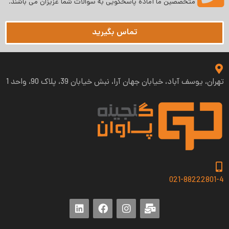
متخصصین ما آماده پاسخگویی به سوالات شما عزیزان می‌ باشند.
تماس بگیرید
تهران، یوسف آباد، خیابان جهان آرا، نبش خیابان 39، پلاک 90، واحد 1
021-88222801-4