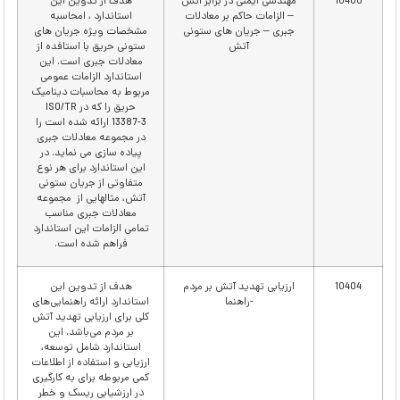
10400
مهندسی ایمنی در برابر آتش
هدف از تدوین این
– الزامات حاکم بر معادلات
استاندارد ، امحاسبه
جبری – جریان های ستونی
مشخصات ویژه جریان های
آتش
ستونی حریق با استافده از
معادلات جبری است. این
استاندارد الزامات عمومی
مربوط به محاسبات دینامیک
حریق را که در ISO/TR
13387-3 ارائه شده است را
در مجموعه معادلات جبری
پیاده سازی می نماید. در
این استاندارد برای هر نوع
متفاوتی از جریان ستونی
آتش، مثالهایی از مجموعه
معادلات جبری مناسب
تمامی الزامات این استاندارد
فراهم شده است.
10404
ارزیابی تهدید آتش بر مردم
ﻫﺪف از ﺗﺪوﯾﻦ اﯾﻦ
-راهنما
اﺳﺘﺎﻧﺪارد اراﺋﻪ راﻫﻨﻤﺎﯾﯽﻫﺎی
ﮐﻠﯽ ﺑﺮای ارزﯾﺎﺑﯽ ﺗﻬﺪﯾﺪ آﺗﺶ
ﺑﺮ ﻣﺮدم ﻣﯽﺑﺎﺷﺪ. اﯾﻦ
اﺳﺘﺎﻧﺪارد ﺷﺎﻣﻞ ﺗﻮﺳﻌﻪ،
ارزﯾﺎﺑﯽ و اﺳﺘﻔﺎده از اﻃﻼﻋﺎت
ﮐﻤﯽ ﻣﺮﺑﻮﻃﻪ ﺑﺮای ﺑﻪ ﮐﺎرﮔﯿﺮی
در ارزﺷﯿﺎﺑﯽ رﯾﺴﮏ و ﺧﻄﺮ