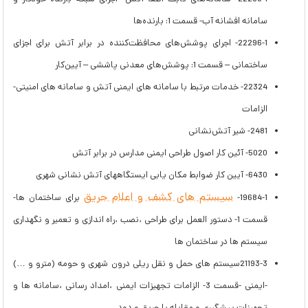
سامانه افشانه آب- قسمت 1: بارنده‌ها
22296-1- اجرای پوشش‌های محافظت‌کننده در برابر آتش برای اجزای
ساختمانی – قسمت 1: پوشش‌های معدنی پاششی – آیین‌کار
22324- خدمات مرتبط با سامانه ­های ایمنی آتش و سامانه­ های امنیتی-
الزامات
2481- شیر آتش‌نشانی
5020- آئین کار اصول طراحی ایمنی مدارس در برابر آتش
6430- آیین کار ضوابط مکان یابی ایستگاههای آتش نشانی شهری
سیستم های کشف و اعلام حریق
19684-1-
برای ساختمان ها-
قسمت 1- دستور العمل برای طراحی ،نصب ،راه اندازی و تعمیر و نگهداری
سیستم ها در ساختمان ها
21193-3سیستم های حمل و نقل ریلی درون شهری و حومه (مترو و …)
-ایمنی -قسمت 3- الزامات تجهیزات ایمنی ،امداد رسانی ،سامانه ها و