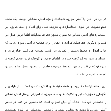
در نبرد بی امان با آتش سوزی، شجاعت و عزم آتش نشانان توسط یک متحد
مهم تقویت می شود: استانداردهای تعریف شده برای اعلام و اطفا حریق. این
استانداردهای آتش نشانی به عنوان ستون فقرات عملیات اطفا حریق عمل می
کنند و رویکردی هماهنگ، کارآمد و ایمن را برای مقابله با آتش سوزی هایی که
جان، اموال و محیط زیست را تهدید می کنند، تضمین می کنند. فناوری ها و
استراتژی های به کار گرفته شده در اطفای حریق، از کوچک ترین حریق گرفته تا
دلهره آورترین آتش سوزی، توسط چارچوب جامعی از دستورالعمل ها و بهترین
شیوه ها اداره می شوند.
این استانداردها که زیربنای همه جنبه های آتش نشانی است – از طراحی و
نگهداری تجهیزات، اجرای تکنیک های اطفا حریق، تا آموزش پرسنل آتش نشانی
را مشخص می کند. هدف آن بیان اصولی است که تضمین می کند هر تلاش
آتش نشانی با تعهد به تعالی، ایمنی و اثربخشی پشتیبانی می شود. همانطور