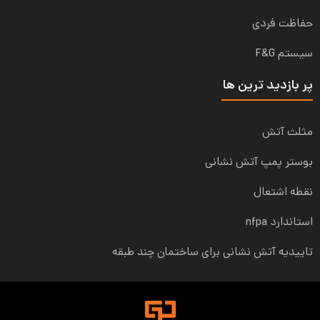
حفاظت فردی
سیستم F&G
پر بازدید ترین ها
مثلث آتش
بوستر پمپ آتش نشانی
نقطه اشتعال
استاندارد nfpa
تاییدیه آتش نشانی برای ساختمان چند طبقه