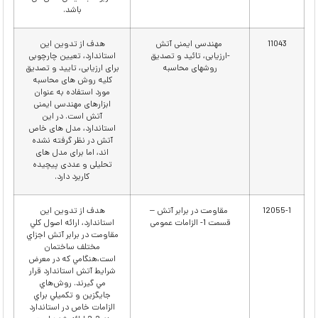
باشد.
11043
مهندسی ایمنی آتش
هدف از تدوین این
-ارزیابی، تائید و تصدیق
استاندارد، تعیین چارچوبی
روشهای محاسبه
برای ارزیابی، تایید و تصدیق
کلیه روش های محاسبه
مورد استفاده به عنوان
ابزارهای مهندسی ایمنی
آتش است. در این
استاندارد، مدل های خاص
آتش در نظر گرفته نشده
اند، اما برای مدل های
تحلیلی و عددی پیچیده
کاربرد دارد.
12055-1
مقاومت در برابر آتش –
ﻫﺪف از ﺗﺪوﻳﻦ اﻳﻦ
قسمت 1- الزامات عمومی
اﺳﺘﺎﻧﺪارد، اراﺋﻪ اﺻﻮل ﻛﻠﻲ
ﻣﻘﺎوﻣﺖ در ﺑﺮاﺑﺮ آﺗﺶ اﺟﺰاي
ﻣﺨﺘﻠﻒ ﺳﺎﺧﺘﻤﺎن
اﺳﺖ،ﻫﻨﮕﺎﻣﻲ ﻛﻪ در ﻣﻌﺮض
ﺷﺮاﻳﻂ آﺗﺶ اﺳﺘﺎﻧﺪارد ﻗﺮار
ﻣﻲ ﮔﻴﺮﻧﺪ. روشﻫﺎي
ﺟﺎﻳﮕﺰﻳﻦ و ﺗﻜﻤﻴﻠﻲ ﺑﺮاي
اﻟﺰاﻣﺎت ﺧﺎص در اﺳﺘﺎﻧﺪارد