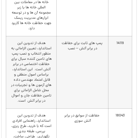
خانه ها در معاملات بین
المللی خانه ها یا زیر
مجموعه آن ها و در توسعه
ابزارهای مدیریت ریسک
جهت حفاظت خانه ها کاربرد
دارد.
14119
پمپ های ثابت برای حفاظت
هدف از تدوین این
در برابر آتش – نصب
استاندارد، تعیین الزاماتی به
منظور انتخاب و نصب پمپ
های تامین کننده سیال برای
حفاظت اختصاصی در برابر
آتش است. این استاندارد،
براساس اصول منطقی و
قابل اعتماد مهندسی داده
های آزمون ها و تجربیات در
محل شامل الزاماتی برای
تامین حفاظت جان و اموال
در برابر آتش است.
18043
حفاظت از سوابق در برابر
هدف از تدوین این
آتش سوزی
استاندارد، راهنمایی افرادی
است که با خرید، طرح ریزی،
بررسی، طبقه بندی،
نگهداری، طراحی، ساخت،