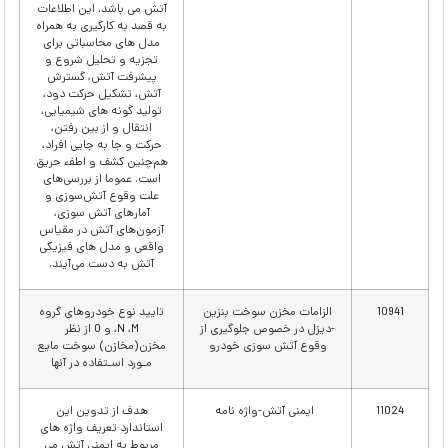
آﺗﺶ ﻣﯽ ﺑﺎﺷﺪ. اﯾﻦ اﻃﻼﻋﺎت
ﺑﻪ ﻗﺼﺪ ﺑﻪ ﮐﺎرﮔﯿﺮی ﺑﻪ ﻫﻤﺮاه
ﻣﺪل ﻫﺎی ﻣﺤﺎﺳﺒﺎﺗﯽ ﺑﺮای
ﺗﺠﺰﯾﻪ و ﺗﺤﻠﯿﻞ ﺷﺮوع و
ﭘﯿﺸﺮﻓﺖ آﺗﺶ، ﮔﺴﺘﺮش
آﺗﺶ، ﺗﺸﮑﯿﻞ ﺣﺮﮐﺖ دود،
ﺗﻮﻟﯿﺪ ﮔﻮﻧﻪ ﻫﺎی ﺷﯿﻤﯿﺎﯾﯽ،
اﻧﺘﻘﺎل و از ﺑﯿﻦ رﻓﺘﻦ،
ﺣﺮﮐﺖ و ﺟﺎ ﺑﻪ ﺟﺎﯾﯽ اﻓﺮاد،
ﻫﻢﭼﻨﯿﻦ ﮐﺸﻒ و اﻃﻔء ﺣﺮﯾﻖ
اﺳﺖ. ﻋﻤﻮﻣﺎ از ﺑﺮرﺳﯽﻫﺎی
ﻋﻠﺖ وﻗﻮع آﺗﺶﺳﻮزی و
آﻣﺎرﻫﺎی آﺗﺶ ﺳﻮزی،
آزﻣﻮنﻫﺎی آﺗﺶ در ﻣﻘﯿﺎس
واﻗﻌﯽ و ﻣﺪل ﻫﺎی ﻓﯿﺰﯾﮑﯽ
آﺗﺶ ﺑﻪ دﺳﺖ ﻣﯽآﯾﻨﺪ.
10941
الزامات مخزن سوخت بنزین
ﺗاﯾﯿﺪ ﻧﻮع ﺧﻮدروﻫﺎی ﮔﺮوه
-دیزل در خصوص جلوگیری از
N ،M، و O از ﻧﻈﺮ
وقوع آتش سوزی خودرو
ﻣﺨﺰن(ﻣﺨﺎزن) ﺳﻮﺧﺖ ﻣﺎﯾﻊ
ﻣـﻮرد اﺳـﺘﻔﺎده در آنها
11024
ایمنی آتش-واژه نامه
هدف از تدوین این
استاندارد تعریف واژه های
مربوط به ایمنی آتش می