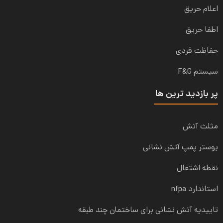
اعلام حریق
اطفا حریق
حفاظت فردی
سیستم F&G
پر بازدید ترین ها
مثلث آتش
بوستر پمپ آتش نشانی
نقطه اشتعال
استاندارد nfpa
تاییدیه آتش نشانی برای ساختمان چند طبقه