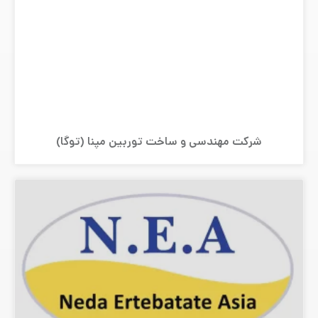
شرکت مهندسی و ساخت توربین مپنا (توگا)