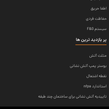
اطفا حریق
حفاظت فردی
سیستم F&G
پر بازدید ترین ها
مثلث آتش
بوستر پمپ آتش نشانی
نقطه اشتعال
استاندارد nfpa
تاییدیه آتش نشانی برای ساختمان چند طبقه