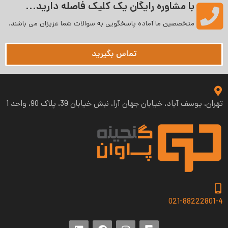
با مشاوره رایگان یک کلیک فاصله دارید...
متخصصین ما آماده پاسخگویی به سوالات شما عزیزان می‌ باشند.
تماس بگیرید
تهران، یوسف آباد، خیابان جهان آرا، نبش خیابان 39، پلاک 90، واحد 1
021-88222801-4