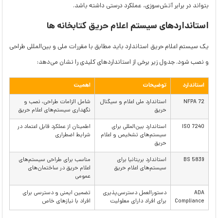
بتواند در برابر آتش‌سوزی، عملکرد درستی داشته باشد.
استانداردهای سیستم
اعلام حریق کتابخانه ها
یک سیستم اعلام حریق استاندارد باید مطابق با مقررات ملی و بین‌المللی طراحی
و نصب شود. جدول زیر برخی از استانداردهای کلیدی را نشان می‌دهد:
استاندارد
توضیحات
اهمیت
NFPA 72
استاندارد ملی اعلام و سیگنال
شامل الزامات طراحی، نصب و
حریق
نگهداری سیستم‌های اعلام حریق
ISO 7240
استاندارد بین‌المللی برای
اطمینان از عملکرد قابل اعتماد در
سیستم‌های تشخیص و اعلام
شرایط اضطراری
حریق
BS 5839
استاندارد بریتانیا برای
مناسب برای طراحی سیستم‌های
سیستم‌های اعلام حریق
اعلام حریق در ساختمان‌های
عمومی
ADA
دستورالعمل دسترسی‌پذیری
تضمین ایمنی و دسترسی برای
Compliance
برای افراد دارای معلولیت
افراد با نیازهای خاص