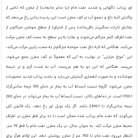
اور پرتاب ناگهانی و شدید نفت خام (یا سایر مایعات) از مخزن که ناشی از
واکنش لایه داغ و تجمع آب در کف مخزن است. این پدیده زمانی رخ می‌دهد که
بقایای (ذرات سنگین‌تر باقی‌مانده پس از احتراق) از سطح سوختن متراکم‌تر از
نفت اطراف کمتر متراکم می‌شوند و بقایا به زیر سطح به سمت کف مخزن حرکت
می‌کنند. هنگامی که لایه داغ نفت سوخته متراکم‌تر به سمت پایین حرکت می‌کند،
این “موج حرارتی” در نهایت به آبی که معمولاً در کف مخزن جمع می‌شود،
می‌رسد. هنگامی که این دو به هم می‌رسند، آب به شدت گرم و در نتیجه
جوشانده و به صورت انفجاری گسترش می‌یابد و باعث پرتاب شدید محتویات
مخزن می‌شود. اگرچه نسبت انبساط آب به بخار در دمای 100 درجه سانتی‌گراد
1700:1 است، در دماهای بالاتر، نسبت انبساط آب به بخار می‌تواند در دمای 260
درجه سانتی‌گراد تا 2300:1 باشد. اگر یک بویل اور رخ دهد، یک قانون کلی
می‌گوید که نفت خام پرتاب شده ممکن است تا ده برابر قطر مخزن در اطراف
محیط مخزن حرکت کند. به عنوان مثال، در یک مخزن نفت خام با قطر 76 متر،
انتظار می‌رود نفت خام تا 760 متر از مخزن پوشش دهد. این ارقام هرگز برای