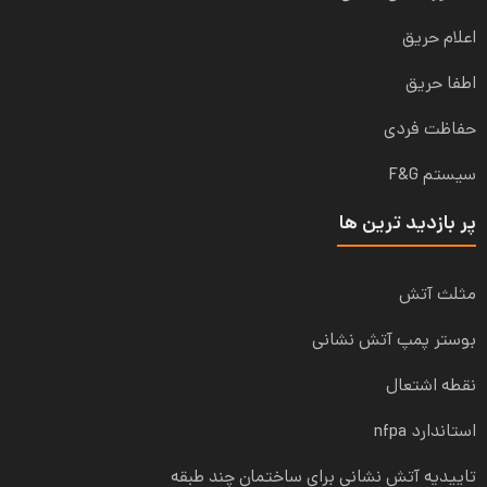
اعلام حریق
اطفا حریق
حفاظت فردی
سیستم F&G
پر بازدید ترین ها
مثلث آتش
بوستر پمپ آتش نشانی
نقطه اشتعال
استاندارد nfpa
تاییدیه آتش نشانی برای ساختمان چند طبقه