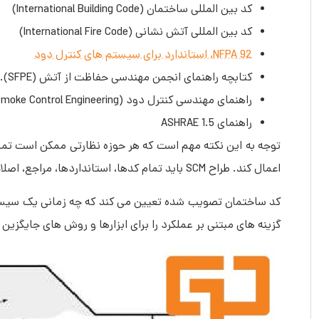
کد بین المللی ساختمان (International Building Code)
کد بین المللی آتش نشانی (International Fire Code)
NFPA 92، استاندارد برای سیستم های کنترل دود
کتابچه راهنمای انجمن مهندسی حفاظت از آتش (SFPE).
راهنمای مهندسی کنترل دود (Handbook of Smoke Control Engineering)
راهنمای ASHRAE 1.5
توجه به این نکته مهم است که هر حوزه نظارتی ممکن است تمام
اعمال کند. طراح SCM باید تمام کدها، استانداردها، مراجع، اصلاحات / بولتن ها و ویرایش های مربوط به پروژه را در نظر بگیرد.
گزینه ‌های مبتنی بر عملکرد را برای ابزارها و روش ‌های جایگزین 