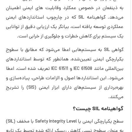
به ذینفعان در خصوص عمکلرد وقابلیت های ایمنی اطمینان
می‌دهد. گواهینامه SIL که در چارچوب استانداردهای ایمنی
عملکردی توسعه یافته است، بیانگر یک ارزیابی دقیق از توانایی
یک سیستم برای کاهش خطرات و جلوگیری از خرابی است.
گواهی SIL به سیستم‌هایی اعطا می‌شود که مطابق با سطوح
یکپارچگی ایمنی تعیین‌شده، همانطور که توسط استانداردهای
بین‌المللی مانند IEC 61508 و IEC 61511 تعریف شده است، اعطا
می‌شود. این استانداردها اصول و الزامات طراحی، پیاده‌سازی و
بهره‌برداری از سیستم‌های دارای ابزار ایمنی (SIS) را تشریح
می‌کنند.
گواهینامه SIL چیست؟
سطح یکپارچگی ایمنی یا Safety Integrity Level با مخفف (SIL)
به عنوان سطوح نسبی کاهش ریسک ارائه شده توسط یک تابع