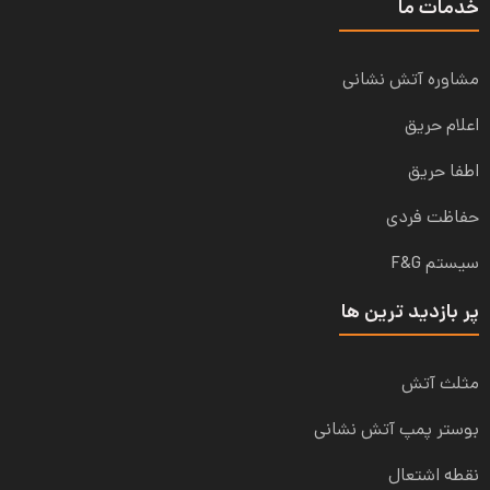
مات ما
اوره آتش نشانی
لام حریق
فا حریق
اظت فردی
ستم F&G
 بازدید ترین ها
لث آتش
ستر پمپ آتش نشانی
طه اشتعال