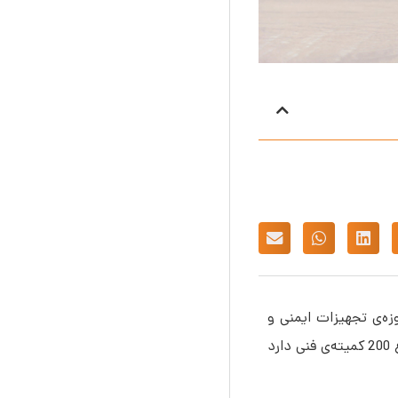
یار فعالان حوزه‌ی تجهیزات ایمنی و
آتش‌نشانی قرار می‎‌دهد. این استانداردها توسط کمیته‎‌های فنی انجمن ملی آتش‌نشانی امریکا تدوین شده است، این انجمن در مجموع 200 کمیته‌ی فنی دارد