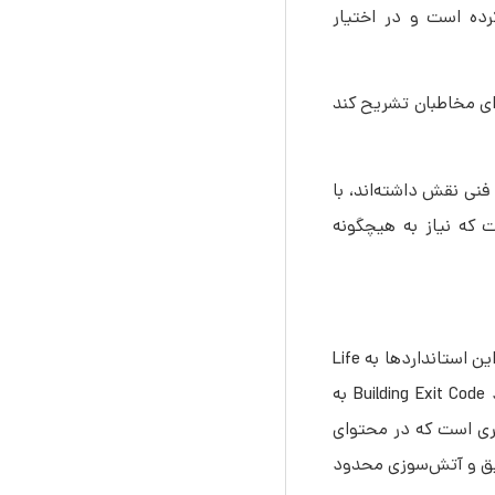
نامه‎‌ای نیز برای تشریح نحوه‎‌ی پیاده‎‌سازی استانداردهای Life Safety Code تألیف کرده است و در اختیار
جرایی پشت آن را برای مخاطبان تشریح کند
ل و سه فصل و یک پیوست را شامل می‌شود، در تدوین محتوای الزام‌آور این 43 فصل، 14 کمیته فنی نقش داشته‌اند، با
Life Safety  با هدف تبدیل شدن به قانون، تهیه شده‌اند، محتوای این مقررات به گونه‎‌ای است که نیاز به هیچگونه
تا سال 1966 میلادی این استاندارد با عنوان Building Exit Code معروف بود، اما با توجه به تغییرات اعمال شده در سال‌های اخیر، اسم این استانداردها به Life
Safety Code تغییر پیدا کرد. تا سال 1966 همانطور که از نام این استاندارد نیز می‎‌توان حدس زد عمده مباحث مطرح در استاندارد Building Exit Code به
 محدود می‌شد،‌ تغییر نام این بخش از استانداردهای بین‎‌المللی NFPA بیانگر تغییری است که در محتوای
ریق و آتش‌سوزی محدود