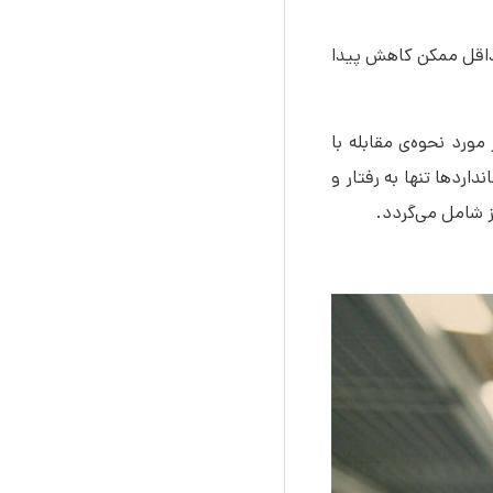
ساختمان به حداقل ممکن کاهش پیدا
استانداردهای Life Safety Code تنها شامل تبعات حریق و آتش‌‎سوزی نمی‌‎شود، این کدها در کنار ارائه‌ی دستورالعمل برای آتش، در مورد نحوه‎‌ی مقابله با
رائه می‌کند. این استانداردها تنها به رفتار و