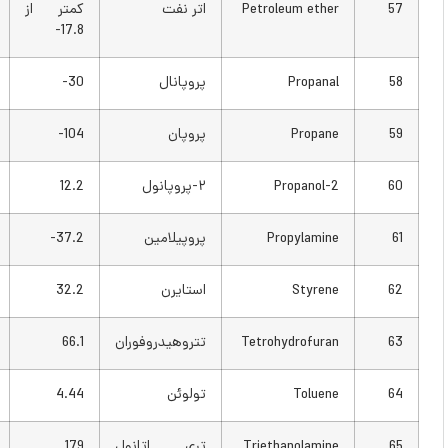
Petroleum ether
اتر نفت
کمتر از
کمتر از
0
17.8-
Propanal
پروپانال
30-
22-
Propane
پروپان
104-
156-
2-Propanol
۲-پروپانول
12.2
54
Propylamine
پروپیلامین
37.2-
35-
Styrene
استایرن
32.2
90
Tetrohydrofuran
تتروهیدروفوران
66.1
151
Toluene
تولوئن
4.44
40
Triethanolamine
تری اتانول
179
354