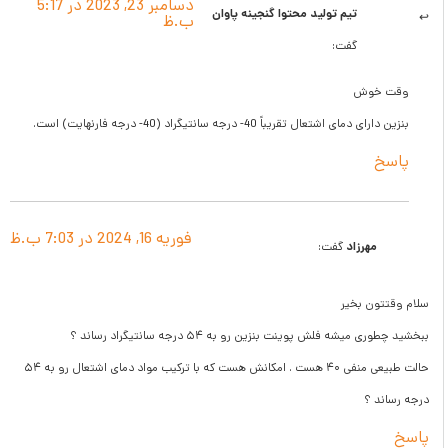
دسامبر 23, 2023 در 5:17
تیم تولید محتوا گنجینه پاوان
ب.ظ
گفت:
وش
اشتعال تقریباً 40- درجه سانتیگراد (40- درجه فارنهایت) است.
فوریه 16, 2024 در 7:03 ب.ظ
هرزاد
گفت:
ن بخیر
ه فلش پوینت بنزین رو به ۵۴ درجه سانتیگراد رساند ؟
حالت طبیعی منفی ۴۰ هست . امکانش هست که با ترکیب مواد دمای اشتعال رو به ۵۴
 ؟