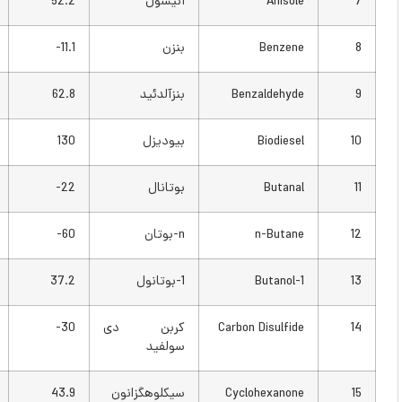
Anisole
آنیسول
52.2
126
Benzene
بنزن
11.1-
12
Benzaldehyde
بنزآلدئید
62.8
145
Biodiesel
بیودیزل
130
266
Butanal
بوتانال
22-
7.6-
n-Butane
n-بوتان
60-
76-
1-Butanol
1-بوتانول
37.2
99
Carbon Disulfide
کربن دی
30-
22-
سولفید
Cyclohexanone
سیکلوهگزانون
43.9
111