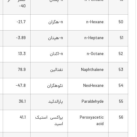
n-Pentane
n-پنتان
کمتر از
کمتر از
40-
40-
n-Hexane
n-هگزان
21.7-
7-
n-Heptane
n-هپتان
3.89-
25
n-Octane
n-اکتان
13.3
56
Naphthalene
نفتالین
78.9
174
NeoHexane
نئوهگزان
47.8-
54-
Paraldehyde
پارالدئید
36.1
97
Peroxyacetic
پراکسی استیک
41.1
106
acid
اسید