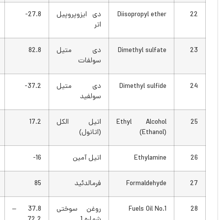
Diisopropyl ether
دی ایزوپروپیل
27.8-
18-
اتر
Dimethyl sulfate
دی متیل
82.8
181
سولفات
Dimethyl sulfide
دی متیل
37.2-
35-
سولفید
Ethyl Alcohol
اتیل الکل
17.2
63
(Ethanol)
(اتانول)
Ethylamine
اتیل آمین
16-
3.2
Formaldehyde
فرمالدئید
85
185
Fuels Oil No.1
روغن سوختی
37.8 –
100 –
شماره 1
72.2
162