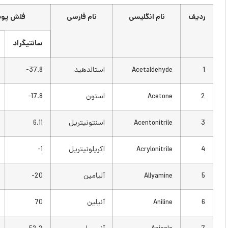
نام انگلیسی
نام فارسی
فلش پوینت
سانتیگراد
فارنهایت
Acetaldehyde
استالدهید
37.8-
36-
Acetone
استون
17.8-
0
Acentonitrile
اسنتونیتریل
6.11
43
Acrylonitrile
اکریلونیتریل
1-
32
Allyamine
آلیامین
20-
28.9-
Aniline
آنیلین
70
158