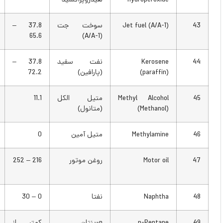
hydroperoxide
هیدروپراکسید
Jet fuel (A/A-1)
سوخت جت
37.8 –
100 –
150
65.6
(A/A-1)
Kerosene
نفت سفید
37.8 –
100 –
(paraffin)
(پارافین)
72.2
162
Methyl Alcohol
متیل الکل
11.1
52
(Methanol)
(متانول)
Methylamine
متیل آمین
0
32
Motor oil
روغن موتور
216 – 252
420 –
485
Naphtha
نفتا
0 – 30
32 – 86