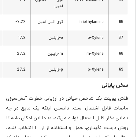
آمین
Triethylamine
تری اتیل آمین
7.22-
19
o-Xylene
o-زایلین
17.2
63
m-Xylene
m-زایلین
27.2
81
p-Xylene
p-زایلین
27.2
81
ایانی
ینت یک شاخص حیاتی در ارزیابی خطرات آتش‌سوزی
 قابل اشتعال است. دانستن اینکه یک مایع در چه
خار قابل اشتعال تولید می‌کند، به ما این امکان داده تا
ست نگهداری، حمل و استفاده از آن را انتخاب کنیم.