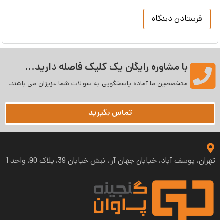
با مشاوره رایگان یک کلیک فاصله دارید...
متخصصین ما آماده پاسخگویی به سوالات شما عزیزان می‌ باشند.
تماس بگیرید
تهران، یوسف آباد، خیابان جهان آرا، نبش خیابان 39، پلاک 90، واحد 1