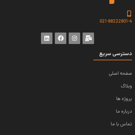
021-88222801-4
دسترسی سریع
صفحه اصلی
وبلاگ
پروژه ها
درباره ما
تماس با ما