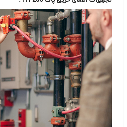
تجهیزات اطفای حریق پاک
FM-200
؛