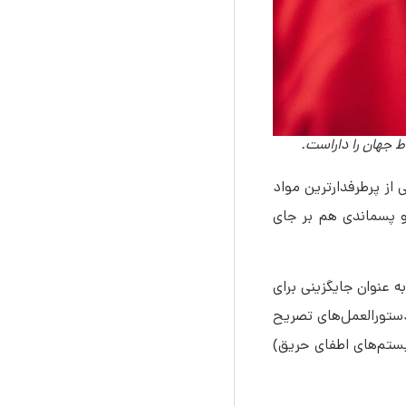
FM-2، کارنامه‎‌ی درخشانی در اطفای حریق و مهار آتش‌سوزی در حساس‌ترین نقاط جهان را داراست. FM-200 یکی از پرطرفدارترین مواد
 پسماندی هم بر جای
 کارآمد خیلی سریع عمل می‌‎کند و تنها در 10 ثانیه هنگام تشخیص وقوع حریق فعال می‎‌شود. گاز HFCea که به عنوان جایگزینی برای
زیست محسوب می‌‎شود و برای سلامت انسان هم ضرری ندارد. FM-200 مطابق با دستورالعمل‌های تصریح
ر سیستم‌های اطفای حریق)