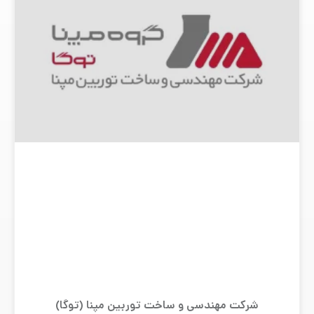
شرکت مهندسی و ساخت توربین مپنا (توگا)