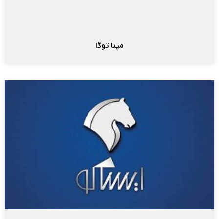
مپنا توگا