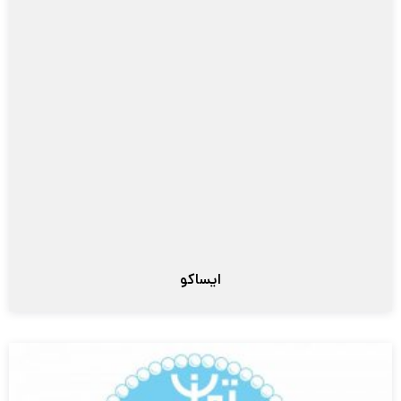
ایساکو