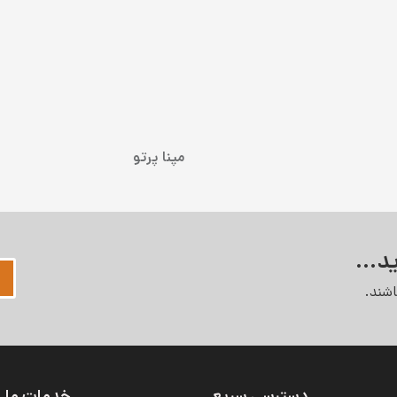
مپنا پرتو
د...
شند.