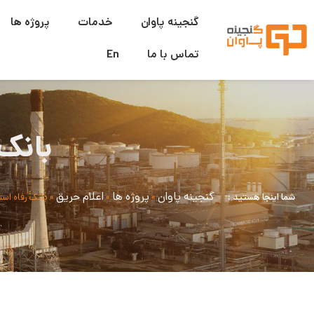
گنجینه پاوان
خدمات
پروژه ها
تماس با ما
En
بانک
گنجینه پاوان
پروژه ها
اعلام حریق
شما اینجا هستید :
»
»
»
بانک رفاه اس